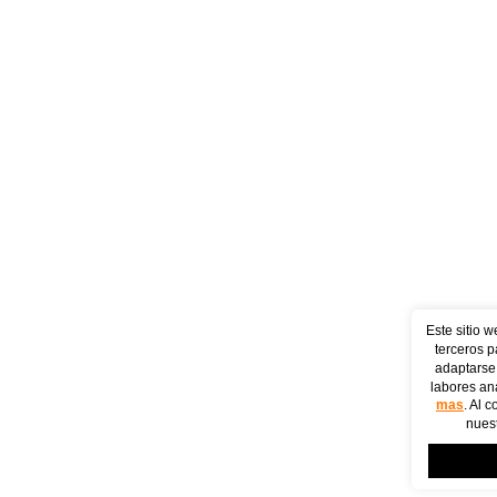
Este sitio w
terceros p
adaptarse 
labores ana
mas
. Al 
nuest