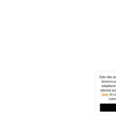
Este sitio w
terceros p
adaptarse 
labores ana
mas
. Al 
nuest