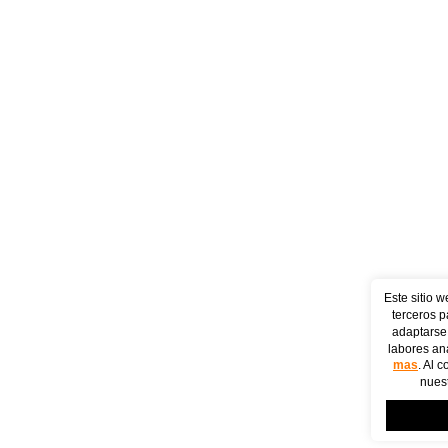
Este sitio w
terceros p
adaptarse 
labores ana
mas
. Al 
nuest