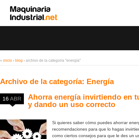
»
inicio
›
blog
›
archivo de la categoria "energía"
Archivo de la categoría:
Energía
Ahorra energía invirtiendo en 
16
ABR
y dando un uso correcto
Si quieres saber cómo puedes ahorrar ener
recomendaciones para que lo hagas invirtie
como ciertos consejos para que le des un us