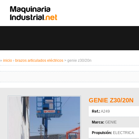
»
inicio
›
brazos articulados eléctricos
> genie z30/20n
GENIE Z30/20N
Ref.:
A249
Marca:
GENIE
Propulsión:
ELECTRICA