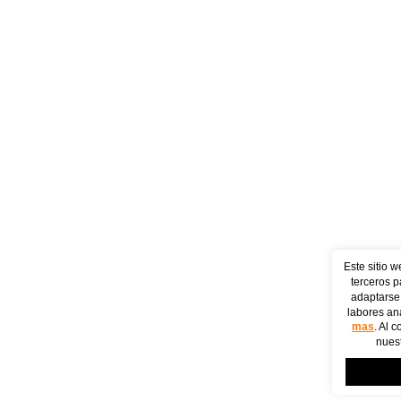
Este sitio w
terceros p
adaptarse 
labores ana
mas
. Al 
nuest