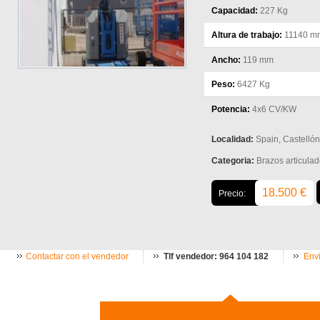
Capacidad:
227 Kg
Altura de trabajo:
11140 m
Ancho:
119 mm
Peso:
6427 Kg
Potencia:
4x6 CV/KW
Localidad:
Spain, Castellón
Categoria:
Brazos articulad
18.500 €
Precio:
Contactar con el vendedor
Tlf vendedor: 964 104 182
Envi