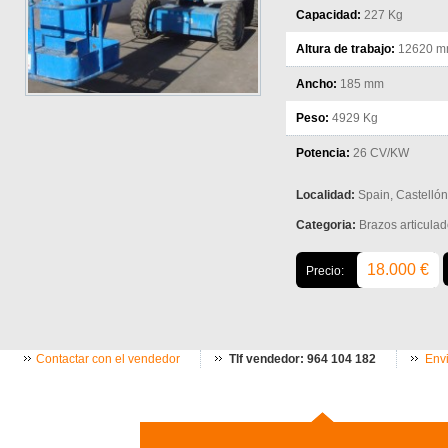
Capacidad:
227 Kg
Altura de trabajo:
12620 
Ancho:
185 mm
Peso:
4929 Kg
Potencia:
26 CV/KW
Localidad:
Spain, Castellón
Categoria:
Brazos articulad
18.000 €
Precio:
Contactar con el vendedor
Tlf vendedor: 964 104 182
Envi