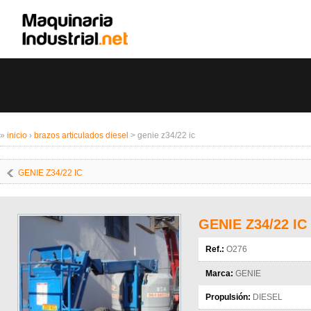
»
inicio
›
brazos articulados diesel
> genie z34/22 ic
GENIE Z34/22 IC
GENIE Z34/22 IC
Ref.:
O276
Marca:
GENIE
Propulsión:
DIESEL