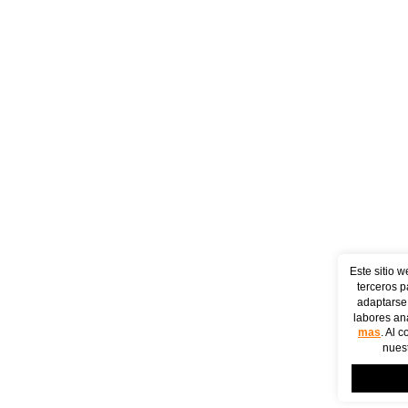
Este sitio w
terceros p
adaptarse 
labores ana
mas
. Al 
nuest