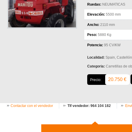
Ruedas:
NEUMATICAS
Elevación:
5500 mm
Ancho:
2110 mm
Peso:
5880 Kg
Potencia:
95 CV/KW
Localidad:
Spain, Castellón
Categoria:
Carretillas de o
20.750 €
Precio:
Contactar con el vendedor
Tlf vendedor: 964 104 182
Envi