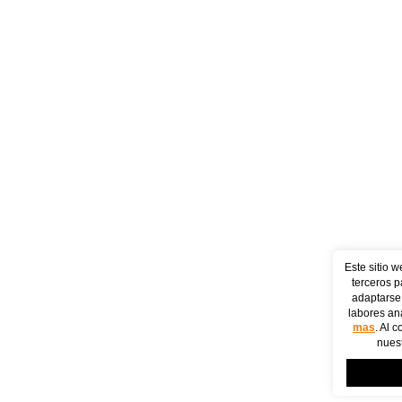
Este sitio w
terceros p
adaptarse 
labores ana
mas
. Al 
nuest