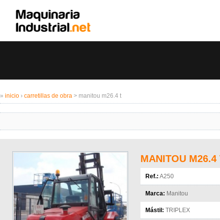
»
inicio
›
carretillas de obra
> manitou m26.4 t
MANITOU M26.4 
Ref.:
A250
Marca:
Manitou
Mástil:
TRIPLEX