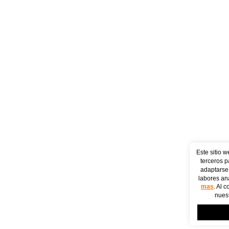
Este sitio w
terceros p
adaptarse 
labores ana
mas
. Al 
nuest