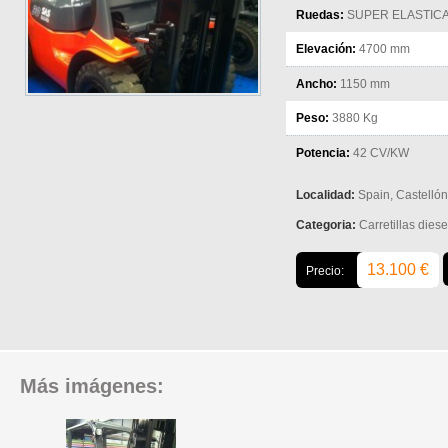
Ruedas:
SUPER ELASTIC
Elevación:
4700 mm
Ancho:
1150 mm
Peso:
3880 Kg
Potencia:
42 CV/KW
Localidad:
Spain, Castellón
Categoria:
Carretillas diese
13.100 €
Precio:
Más imágenes: