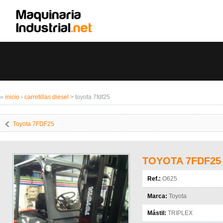
»
inicio
›
carretillas diesel
> toyota 7fdf25
Toyota 7FDF25
TOYOTA 7FDF25
Ref.:
O625
Marca:
Toyota
Mástil:
TRIPLEX