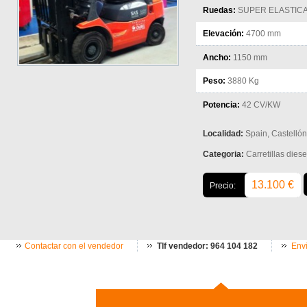
Ruedas:
SUPER ELASTIC
Elevación:
4700 mm
Ancho:
1150 mm
Peso:
3880 Kg
Potencia:
42 CV/KW
Localidad:
Spain, Castellón
Categoria:
Carretillas diese
13.100 €
Precio:
Contactar con el vendedor
Tlf vendedor: 964 104 182
Envi