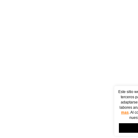
Este sitio w
terceros p
adaptarse 
labores ana
mas
. Al 
nuest