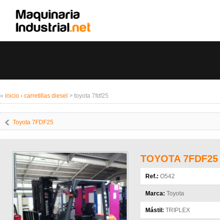
»
inicio
›
carretillas diesel
> toyota 7fdf25
Toyota 7FDF25
TOYOTA 7FDF25
Ref.:
O542
Marca:
Toyota
Mástil:
TRIPLEX