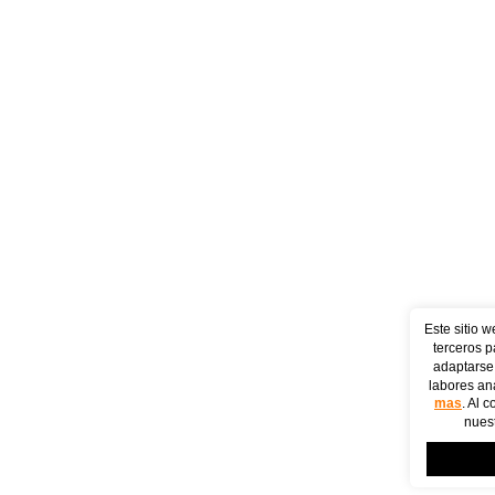
Este sitio w
terceros p
adaptarse 
labores ana
mas
. Al 
nuest