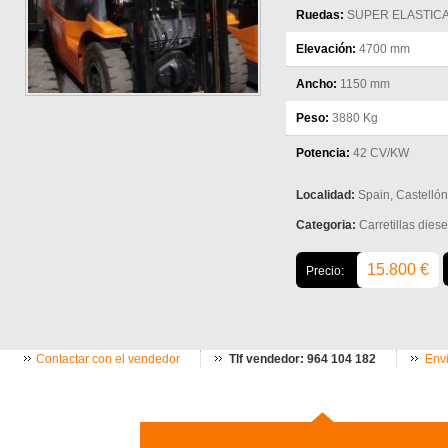
Ruedas:
SUPER ELASTIC
Elevación:
4700 mm
Ancho:
1150 mm
Peso:
3880 Kg
Potencia:
42 CV/KW
Localidad:
Spain, Castellón
Categoria:
Carretillas diese
15.800 €
Precio:
Contactar con el vendedor
Tlf vendedor: 964 104 182
Envi