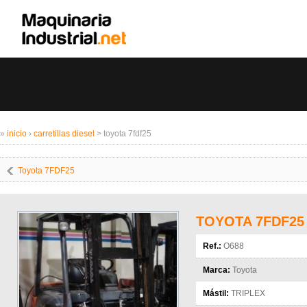
»
inicio
›
carretillas diesel
> toyota 7fdf25
Toyota 7FDF25
TOYOTA 7FDF25
Ref.:
O688
Marca:
Toyota
Mástil:
TRIPLEX