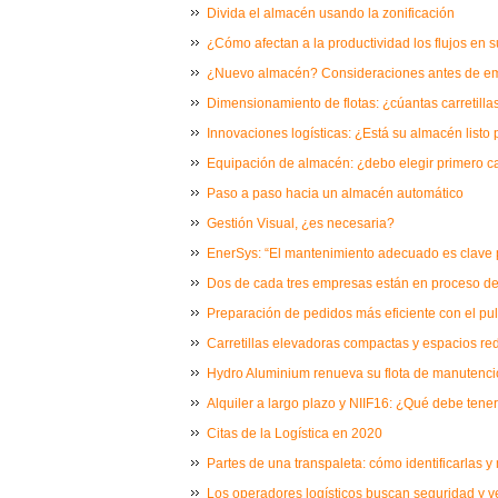
Divida el almacén usando la zonificación
¿Cómo afectan a la productividad los flujos en
¿Nuevo almacén? Consideraciones antes de e
Dimensionamiento de flotas: ¿cúantas carretill
Innovaciones logísticas: ¿Está su almacén listo 
Equipación de almacén: ¿debo elegir primero car
Paso a paso hacia un almacén automático
Gestión Visual, ¿es necesaria?
EnerSys: “El mantenimiento adecuado es clave p
Dos de cada tres empresas están en proceso de 
Preparación de pedidos más eficiente con el pu
Carretillas elevadoras compactas y espacios re
Hydro Aluminium renueva su flota de manutenci
Alquiler a largo plazo y NIIF16: ¿Qué debe tene
Citas de la Logística en 2020
Partes de una transpaleta: cómo identificarlas y
Los operadores logísticos buscan seguridad y v