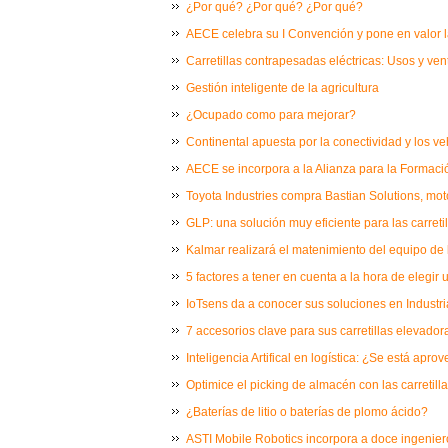
¿Por qué? ¿Por qué? ¿Por qué?
AECE celebra su I Convención y pone en valor la 
Carretillas contrapesadas eléctricas: Usos y ven
Gestión inteligente de la agricultura
¿Ocupado como para mejorar?
Continental apuesta por la conectividad y los v
AECE se incorpora a la Alianza para la Formaci
Toyota Industries compra Bastian Solutions, mot
GLP: una solución muy eficiente para las carretil
Kalmar realizará el matenimiento del equipo de
5 factores a tener en cuenta a la hora de elegir 
IoTsens da a conocer sus soluciones en Industri
7 accesorios clave para sus carretillas elevador
Inteligencia Artifical en logística: ¿Se está apr
Optimice el picking de almacén con las carretil
¿Baterías de litio o baterías de plomo ácido?
ASTI Mobile Robotics incorpora a doce ingenier