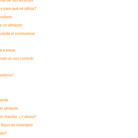
nto de sus recursos
y para qué se utiliza?
uctivos
 de un almacén
rante el coronavirus
a a pieza
ando un uso correcto
levadora?
mente
 el almacén
a en marcha. ¿Y ahora?
 flujos de inventario
cén?