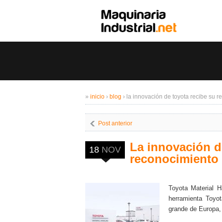
»
inicio
›
blog
›
la innovación de toyota recibe su 
Post anterior
La innovación d
18
NOV
reconocimiento
Toyota Material H
herramienta Toyo
grande de Europa, 