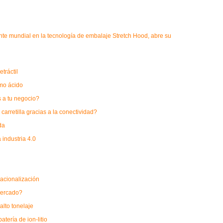
nte mundial en la tecnología de embalaje Stretch Hood, abre su
tráctil
mo ácido
s a tu negocio?
arretilla gracias a la conectividad?
da
 industria 4.0
nacionalización
 mercado?
alto tonelaje
tería de ion-litio