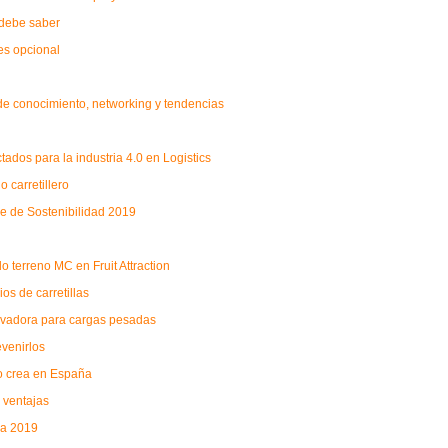
 debe saber
es opcional
a de conocimiento, networking y tendencias
ados para la industria 4.0 en Logistics
 carretillero
me de Sostenibilidad 2019
o terreno MC en Fruit Attraction
s de carretillas
levadora para cargas pesadas
evenirlos
eo crea en España
 ventajas
sa 2019