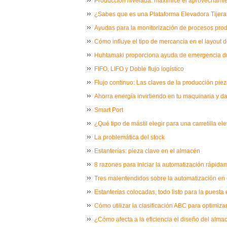
Producción nivelada: maximice el aprovechamie
¿Sabes que es una Plataforma Elevadora Tijera 
Ayudas para la monitorización de procesos prod
Cómo influye el tipo de mercancía en el layout
Huhtamaki proporciona ayuda de emergencia du
FIFO, LIFO y Doble flujo logístico
Flujo continuo: Las claves de la producción piez
Ahorra energía invirtiendo en tu maquinaria y d
Smart Port
¿Qué tipo de mástil elegir para una carretilla e
La problemática del stock
Estanterías: pieza clave en el almacén
8 razones para iniciar la automatización rápida
Tres malentendidos sobre la automatización en
Estanterías colocadas, todo listo para la puest
Cómo utilizar la clasificación ABC para optimizar
¿Cómo afecta a la eficiencia el diseño del alma