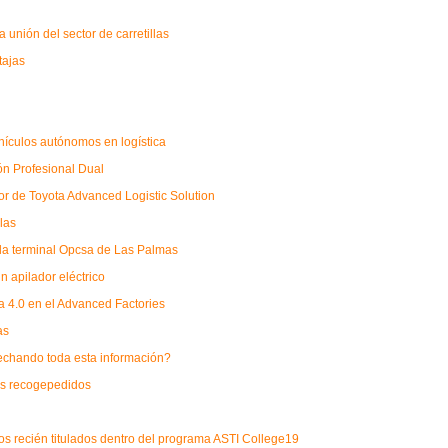
unión del sector de carretillas
tajas
ehículos autónomos en logística
ón Profesional Dual
or de Toyota Advanced Logistic Solution
las
 la terminal Opcsa de Las Palmas
un apilador eléctrico
a 4.0 en el Advanced Factories
as
ovechando toda esta información?
las recogepedidos
os recién titulados dentro del programa ASTI College19