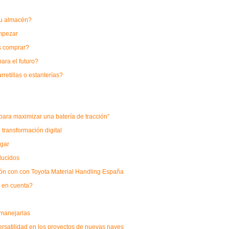
 su almacén?
mpezar
as comprar?
para el futuro?
retillas o estanterías?
ara maximizar una batería de tracción”
transformación digital
lgar
ducidos
ón con con Toyota Material Handling España
r en cuenta?
 manejarlas
ersatilidad en los proyectos de nuevas naves