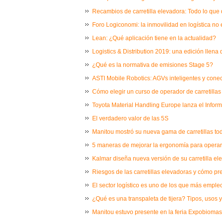
Recambios de carretilla elevadora: Todo lo que
Foro Logiconomi: la inmovilidad en logística no 
Lean: ¿Qué aplicación tiene en la actualidad?
Logistics & Distribution 2019: una edición llen
¿Qué es la normativa de emisiones Stage 5?
ASTI Mobile Robotics: AGVs inteligentes y conect
Cómo elegir un curso de operador de carretillas o
Toyota Material Handling Europe lanza el Infor
El verdadero valor de las 5S
Manitou mostró su nueva gama de carretillas tod
5 maneras de mejorar la ergonomía para operario
Kalmar diseña nueva versión de su carretilla e
Riesgos de las carretillas elevadoras y cómo pr
El sector logístico es uno de los que más empl
¿Qué es una transpaleta de tijera? Tipos, usos y
Manitou estuvo presente en la feria Expobioma