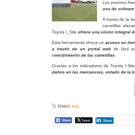
Los premios Aw
uso de sofware 
A través de la t
carretillas elev
Toyota I_Site
ofrece una visión integral d
Esta herramienta ofrece un
acceso en tiem
a través de un portal web
de fácil a
el
rendimiento de las carretillas
.
Gracias a los indicadores de Toyota I-Si
daños en las mercancías, estado de la b
TEMAS:
Blog
Tweet
Share
Share