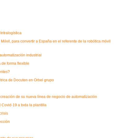
ntralogística
óvil, para convertir a España en el referente de la robótica móvil
 automatización industrial
de forma flexible
entes?
étrica de Docuten en Orbel grupo
 creación de su nueva línea de negocio de automatización
 Covid-19 a toda la plantilla
risis
ección