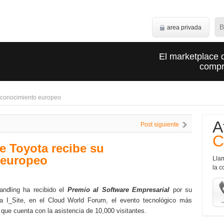
area privada
El marketplace 
compra
reconocimiento europeo
A
Post siguiente
C
e Toyota recibe su
 europeo
Lla
la c
andling ha recibido el
Premio al Software Empresarial
por su
ta I_Site, en el Cloud World Forum, el evento tecnológico más
que cuenta con la asistencia de 10,000 visitantes.