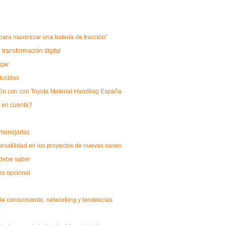
ara maximizar una batería de tracción”
transformación digital
lgar
ducidos
ón con con Toyota Material Handling España
r en cuenta?
 manejarlas
ersatilidad en los proyectos de nuevas naves
 debe saber
es opcional
a de conocimiento, networking y tendencias