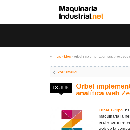
»
inicio
›
blog
›
orbel implementa en sus procesos d
Post anterior
Orbel implement
18
JUN
analítica web Ze
Orbel Grupo
ha 
maquinaria la h
real y permite v
web de la compa