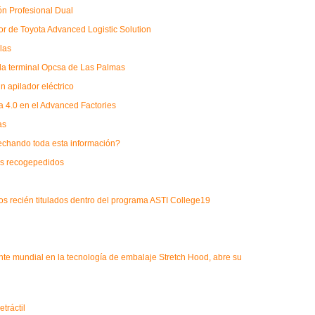
ón Profesional Dual
or de Toyota Advanced Logistic Solution
las
 la terminal Opcsa de Las Palmas
un apilador eléctrico
a 4.0 en el Advanced Factories
as
ovechando toda esta información?
las recogepedidos
os recién titulados dentro del programa ASTI College19
nte mundial en la tecnología de embalaje Stretch Hood, abre su
tráctil