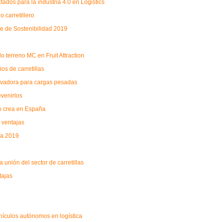
ados para la industria 4.0 en Logistics
 carretillero
me de Sostenibilidad 2019
o terreno MC en Fruit Attraction
s de carretillas
levadora para cargas pesadas
evenirlos
eo crea en España
 ventajas
sa 2019
unión del sector de carretillas
tajas
ehículos autónomos en logística