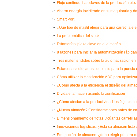
Flujo continuo: Las claves de la producción piez
Ahorra energía invirtiendo en tu maquinaria y d
Smart Port
¿Qué tipo de mástil elegir para una carretilla e
La problemática del stock
Estanterías: pieza clave en el almacén
8 razones para iniciar la automatización rápida
Tres malentendidos sobre la automatización en
Estanterías colocadas, todo listo para la puest
Cómo utilizar la clasificación ABC para optimizar
¿Cómo afecta a la eficiencia el diseño del alma
Divida el almacén usando la zonificación
¿Cómo afectan a la productividad los flujos en
¿Nuevo almacén? Consideraciones antes de e
Dimensionamiento de flotas: ¿cúantas carretill
Innovaciones logísticas: ¿Está su almacén listo 
Equipación de almacén: ¿debo elegir primero car