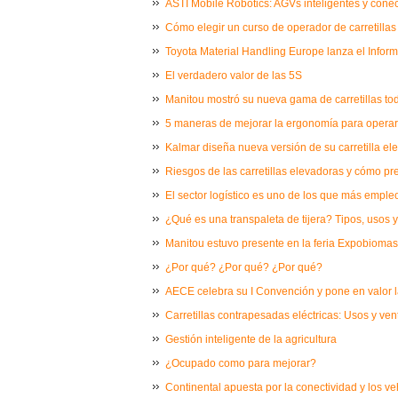
ASTI Mobile Robotics: AGVs inteligentes y conect
Cómo elegir un curso de operador de carretillas o
Toyota Material Handling Europe lanza el Infor
El verdadero valor de las 5S
Manitou mostró su nueva gama de carretillas tod
5 maneras de mejorar la ergonomía para operario
Kalmar diseña nueva versión de su carretilla e
Riesgos de las carretillas elevadoras y cómo pr
El sector logístico es uno de los que más empl
¿Qué es una transpaleta de tijera? Tipos, usos y
Manitou estuvo presente en la feria Expobioma
¿Por qué? ¿Por qué? ¿Por qué?
AECE celebra su I Convención y pone en valor la 
Carretillas contrapesadas eléctricas: Usos y ven
Gestión inteligente de la agricultura
¿Ocupado como para mejorar?
Continental apuesta por la conectividad y los v