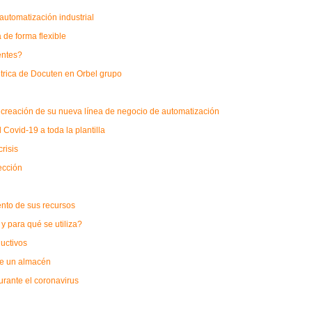
 automatización industrial
de forma flexible
entes?
étrica de Docuten en Orbel grupo
 creación de su nueva línea de negocio de automatización
 Covid-19 a toda la plantilla
risis
ección
nto de sus recursos
y para qué se utiliza?
uctivos
 de un almacén
rante el coronavirus