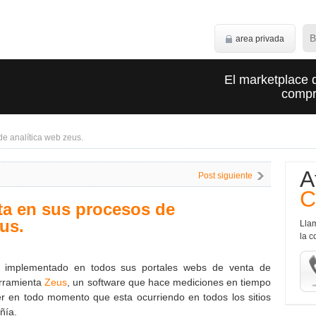
area privada
El marketplace 
compra
e analítica web zeus.
A
Post siguiente
C
a en sus procesos de
us.
Lla
la c
implementado en todos sus portales webs de venta de
erramienta
Zeus
, un software que hace mediciones en tiempo
er en todo momento que esta ocurriendo en todos los sitios
ñía.