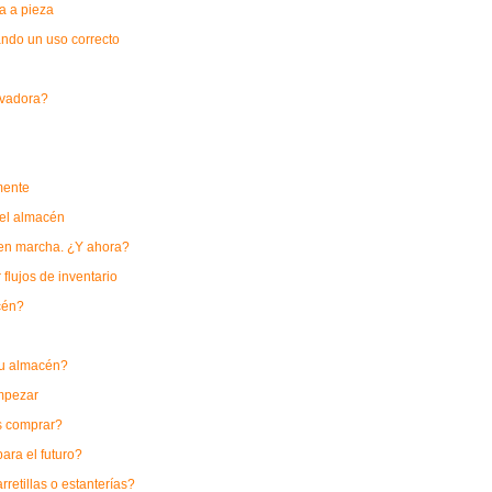
a a pieza
ando un uso correcto
levadora?
mente
 el almacén
a en marcha. ¿Y ahora?
 flujos de inventario
cén?
 su almacén?
mpezar
as comprar?
para el futuro?
retillas o estanterías?