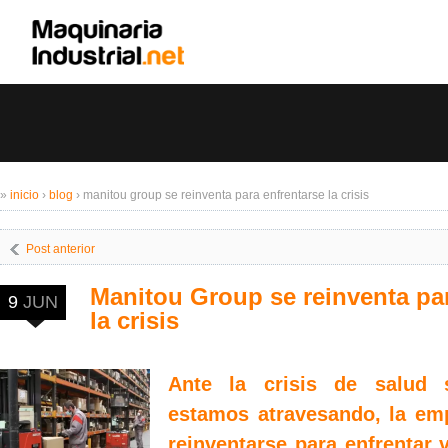
»
inicio
›
blog
›
manitou group se reinventa para enfrentarse la crisis
Post anterior
Manitou Group se reinventa par
9
JUN
la crisis
Ante la crisis de salud 
estamos atravesando, la em
reinventarse para enfrentar v