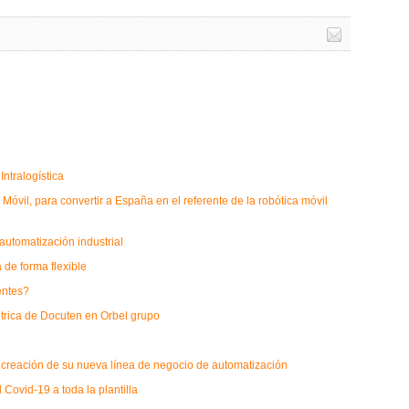
ntralogística
óvil, para convertir a España en el referente de la robótica móvil
 automatización industrial
de forma flexible
entes?
étrica de Docuten en Orbel grupo
 creación de su nueva línea de negocio de automatización
 Covid-19 a toda la plantilla