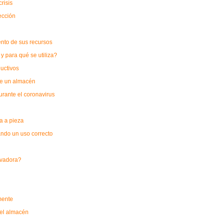
risis
ección
nto de sus recursos
y para qué se utiliza?
uctivos
 de un almacén
rante el coronavirus
a a pieza
ando un uso correcto
levadora?
mente
 el almacén