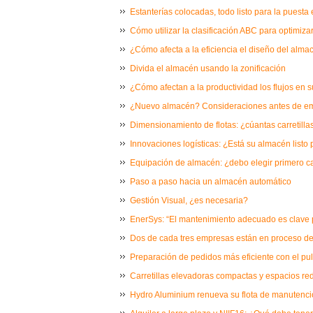
Estanterías colocadas, todo listo para la puest
Cómo utilizar la clasificación ABC para optimizar
¿Cómo afecta a la eficiencia el diseño del alma
Divida el almacén usando la zonificación
¿Cómo afectan a la productividad los flujos en
¿Nuevo almacén? Consideraciones antes de e
Dimensionamiento de flotas: ¿cúantas carretill
Innovaciones logísticas: ¿Está su almacén listo 
Equipación de almacén: ¿debo elegir primero car
Paso a paso hacia un almacén automático
Gestión Visual, ¿es necesaria?
EnerSys: “El mantenimiento adecuado es clave p
Dos de cada tres empresas están en proceso de 
Preparación de pedidos más eficiente con el pu
Carretillas elevadoras compactas y espacios re
Hydro Aluminium renueva su flota de manutenci