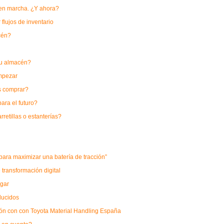
a en marcha. ¿Y ahora?
 flujos de inventario
cén?
 su almacén?
mpezar
as comprar?
para el futuro?
retillas o estanterías?
ara maximizar una batería de tracción”
transformación digital
lgar
ducidos
ón con con Toyota Material Handling España