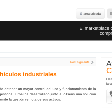
area privada
El marketplace 
compra
A
Post siguiente
C
hículos industriales
Lla
la c
 de obtener un mayor control del uso y funcionamiento de la
estiona, Orbel ha desarrollado junto a IoTsens una solución
mite la gestión remota de sus activos.