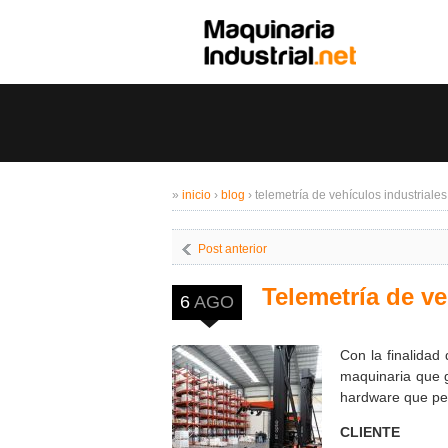
»
inicio
›
blog
›
telemetría de vehículos industriales
Post anterior
Telemetría de ve
6
AGO
Con la finalidad
maquinaria que g
hardware que per
CLIENTE