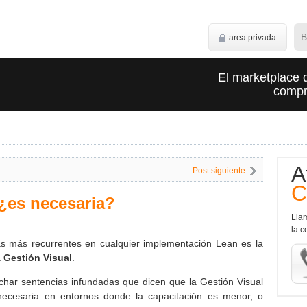
area privada
El marketplace 
compra
A
Post siguiente
C
 ¿es necesaria?
Lla
la c
s más recurrentes en cualquier implementación Lean es la
a
Gestión Visual
.
char sentencias infundadas que dicen que la Gestión Visual
ecesaria en entornos donde la capacitación es menor, o