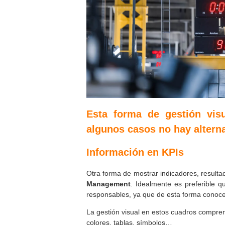
Esta forma de gestión vis
algunos casos no hay altern
Información en KPIs
Otra forma de mostrar indicadores, resultad
Management
. Idealmente es preferible 
responsables, ya que de esta forma conoce
La gestión visual en estos cuadros compre
colores, tablas, símbolos…