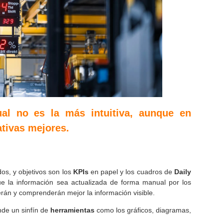
ual no es la más intuitiva, aunque en
ativas mejores.
os, y objetivos son los
KPIs
en papel y los cuadros de
Daily
que la información sea actualizada de forma manual por los
rán y comprenderán mejor la información visible.
nde un sinfín de
herramientas
como los gráficos, diagramas,