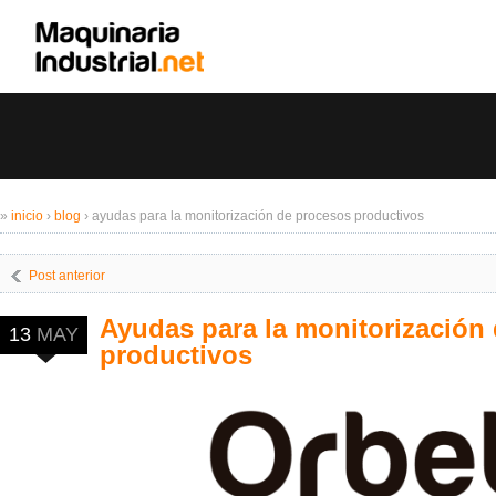
»
inicio
›
blog
›
ayudas para la monitorización de procesos productivos
Post anterior
Ayudas para la monitorización
13
MAY
productivos