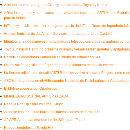
Acciona apuesta por grupo Orbel y su maquinaria Toyota y Kalmar
AGVs inteligentes y conectados: la novedad del sector que ASTI Mobile Robot
para la industria
IoTsens y la UJI premiarán el mejor proyecto de IoT del Grado de Ingeniería Inf
Gestión logística de Jet Aircraft Services en el aeropuerto de Castellón
Manitou lanza dos nuevos manipuladores telescópicos y dos cargadoras comp
Toyota Material Handling presenta nuevas y versátiles transpaletas y apiladores
Carretillas elevadoras Kalmar en el Puerto de Bilbao con SLP
Optimización logística de Equipe mediante almacén de pasillo estrecho
La tercera edición del desafío ASTI Robotics vuelve a situar a Burgos como capi
AECE protagonista en el VI Encuentro Nacional de Distribuidores y Alquiladores
El Molino apuesta por Orbelgrupo
LIMPIEZA INDUSTRIAL AUTOMATIZADA
Nace la Pop Up Store by Orbel Grupo
Autoescuela industrial lanza sus nuevos cursos de formación.
AP AERIAL, nuevo distribuidor de ISOLI para España.
Nuevos modelos de Toyota Hst