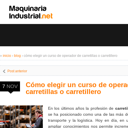
»
inicio
›
blog
›
cómo elegir un curso de operador de carretillas o carretillero
Post anterior
Cómo elegir un curso de opera
7
NOV
carretillas o carretillero
En los últimos años la profesión de
carreti
se ha posicionado como una de las más d
transporte y la logística. Hoy en día, en 
ampliar conocimientos nos permite increme