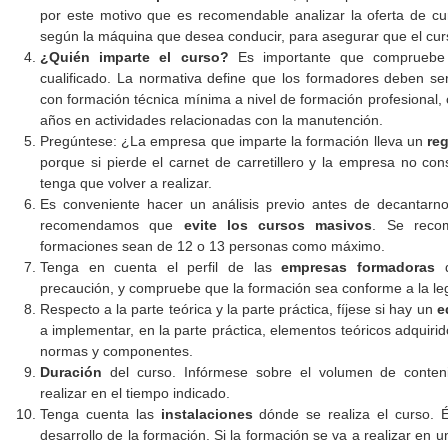
por este motivo que es recomendable analizar la oferta de c
según la máquina que desea conducir, para asegurar que el cur
¿Quién imparte el curso?
Es importante que compruebe 
cualificado. La normativa define que los formadores deben s
con formación técnica mínima a nivel de formación profesional,
años en actividades relacionadas con la manutención.
Pregúntese: ¿La empresa que imparte la formación lleva un
reg
porque si pierde el carnet de carretillero y la empresa no con
tenga que volver a realizar.
Es conveniente hacer un análisis previo antes de decantarn
recomendamos que
evite los cursos masivos
. Se reco
formaciones sean de 12 o 13 personas como máximo.
Tenga en cuenta el perfil de las
empresas formadoras
q
precaución, y compruebe que la formación sea conforme a la leg
Respecto a la parte teórica y la parte práctica, fíjese si hay un
eq
a implementar, en la parte práctica, elementos teóricos adquiri
normas y componentes.
Duración
del curso. Infórmese sobre el volumen de conten
realizar en el tiempo indicado.
Tenga cuenta las
instalaciones
dónde se realiza el curso. 
desarrollo de la formación. Si la formación se va a realizar en u