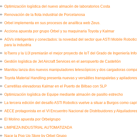
Optimización logística del nuevo almacén de laboratorios Costa
Renovación de la flota industrial de Porcelanosa
Orbel implementa en sus procesos de analítica web Zeus.
Acciona apuesta por grupo Orbel y su maquinaria Toyota y Kalmar
AGVs inteligentes y conectados: la novedad del sector que ASTI Mobile Robot
para la industria
IoTsens y la UJI premiarán el mejor proyecto de IoT del Grado de Ingeniería Inf
Gestión logística de Jet Aircraft Services en el aeropuerto de Castellón
Manitou lanza dos nuevos manipuladores telescópicos y dos cargadoras comp
Toyota Material Handling presenta nuevas y versátiles transpaletas y apiladores
Carretillas elevadoras Kalmar en el Puerto de Bilbao con SLP
Optimización logística de Equipe mediante almacén de pasillo estrecho
La tercera edición del desafío ASTI Robotics vuelve a situar a Burgos como capi
AECE protagonista en el VI Encuentro Nacional de Distribuidores y Alquiladores
El Molino apuesta por Orbelgrupo
LIMPIEZA INDUSTRIAL AUTOMATIZADA
Nace la Pop Up Store by Orbel Grupo