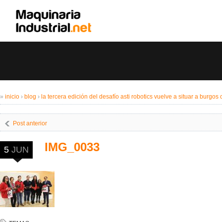
»
inicio
›
blog
›
la tercera edición del desafío asti robotics vuelve a situar a burgo
Post anterior
IMG_0033
5
JUN