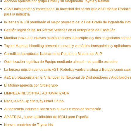
Acciona apuesta por grupo Orbel y su maquinaria Toyota y Kalmar
AGVs inteligentes y conectados: la novedad del sector que ASTI Mobile Robot
para la industria
IoTsens y la UJI premiarán el mejor proyecto de IoT del Grado de Ingeniería Inf
Gestión logística de Jet Aircraft Services en el aeropuerto de Castellón
Manitou lanza dos nuevos manipuladores telescópicos y dos cargadoras comp
Toyota Material Handling presenta nuevas y versátiles transpaletas y apiladores
Carretillas elevadoras Kalmar en el Puerto de Bilbao con SLP
Optimización logística de Equipe mediante almacén de pasillo estrecho
La tercera edición del desafío ASTI Robotics vuelve a situar a Burgos como capi
AECE protagonista en el VI Encuentro Nacional de Distribuidores y Alquiladores
El Molino apuesta por Orbelgrupo
LIMPIEZA INDUSTRIAL AUTOMATIZADA
Nace la Pop Up Store by Orbel Grupo
Autoescuela industrial lanza sus nuevos cursos de formación.
AP AERIAL, nuevo distribuidor de ISOLI para España.
Nuevos modelos de Toyota Hst