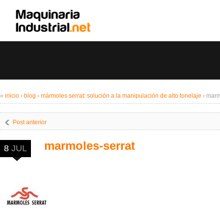
»
inicio
›
blog
›
mármoles serrat: solución a la manipulación de alto tonelaje
›
marm
Post anterior
marmoles-serrat
8
JUL