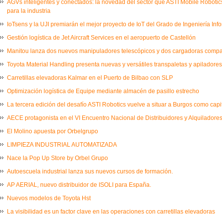
AGVs inteligentes y conectados: la novedad del sector que ASTI Mobile Robot
para la industria
IoTsens y la UJI premiarán el mejor proyecto de IoT del Grado de Ingeniería Inf
Gestión logística de Jet Aircraft Services en el aeropuerto de Castellón
Manitou lanza dos nuevos manipuladores telescópicos y dos cargadoras comp
Toyota Material Handling presenta nuevas y versátiles transpaletas y apiladores
Carretillas elevadoras Kalmar en el Puerto de Bilbao con SLP
Optimización logística de Equipe mediante almacén de pasillo estrecho
La tercera edición del desafío ASTI Robotics vuelve a situar a Burgos como capi
AECE protagonista en el VI Encuentro Nacional de Distribuidores y Alquiladores
El Molino apuesta por Orbelgrupo
LIMPIEZA INDUSTRIAL AUTOMATIZADA
Nace la Pop Up Store by Orbel Grupo
Autoescuela industrial lanza sus nuevos cursos de formación.
AP AERIAL, nuevo distribuidor de ISOLI para España.
Nuevos modelos de Toyota Hst
La visibilidad es un factor clave en las operaciones con carretillas elevadoras