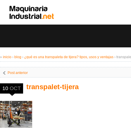
»
inicio
›
blog
›
¿qué es una transpaleta de tijera? tipos, usos y ventajas
›
transpalet
Post anterior
transpalet-tijera
10
OCT