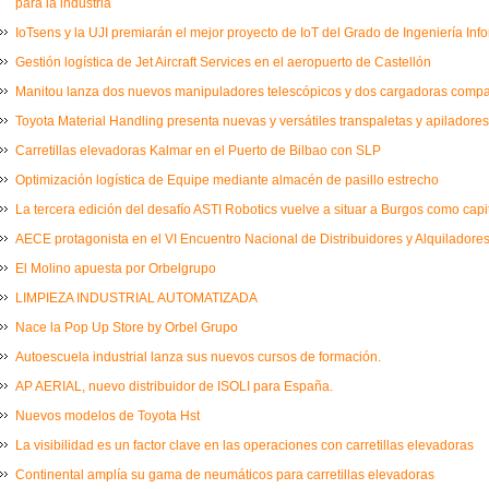
para la industria
IoTsens y la UJI premiarán el mejor proyecto de IoT del Grado de Ingeniería Inf
Gestión logística de Jet Aircraft Services en el aeropuerto de Castellón
Manitou lanza dos nuevos manipuladores telescópicos y dos cargadoras comp
Toyota Material Handling presenta nuevas y versátiles transpaletas y apiladores
Carretillas elevadoras Kalmar en el Puerto de Bilbao con SLP
Optimización logística de Equipe mediante almacén de pasillo estrecho
La tercera edición del desafío ASTI Robotics vuelve a situar a Burgos como capi
AECE protagonista en el VI Encuentro Nacional de Distribuidores y Alquiladores
El Molino apuesta por Orbelgrupo
LIMPIEZA INDUSTRIAL AUTOMATIZADA
Nace la Pop Up Store by Orbel Grupo
Autoescuela industrial lanza sus nuevos cursos de formación.
AP AERIAL, nuevo distribuidor de ISOLI para España.
Nuevos modelos de Toyota Hst
La visibilidad es un factor clave en las operaciones con carretillas elevadoras
Continental amplía su gama de neumáticos para carretillas elevadoras