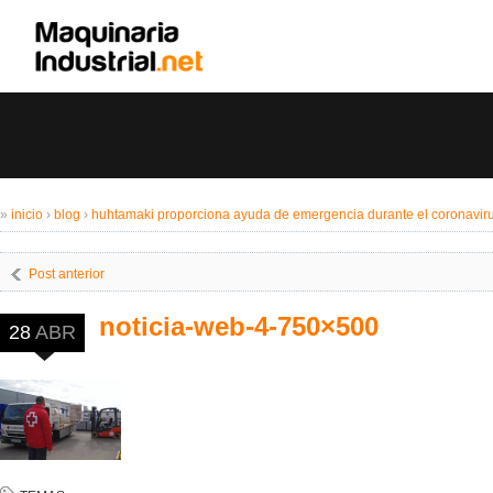
»
inicio
›
blog
›
huhtamaki proporciona ayuda de emergencia durante el coronavir
Post anterior
noticia-web-4-750×500
28
ABR