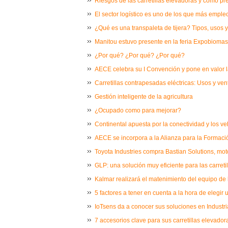
Riesgos de las carretillas elevadoras y cómo pr
El sector logístico es uno de los que más empl
¿Qué es una transpaleta de tijera? Tipos, usos y
Manitou estuvo presente en la feria Expobioma
¿Por qué? ¿Por qué? ¿Por qué?
AECE celebra su I Convención y pone en valor la 
Carretillas contrapesadas eléctricas: Usos y ven
Gestión inteligente de la agricultura
¿Ocupado como para mejorar?
Continental apuesta por la conectividad y los v
AECE se incorpora a la Alianza para la Formaci
Toyota Industries compra Bastian Solutions, mot
GLP: una solución muy eficiente para las carretil
Kalmar realizará el matenimiento del equipo de
5 factores a tener en cuenta a la hora de elegir 
IoTsens da a conocer sus soluciones en Industri
7 accesorios clave para sus carretillas elevador