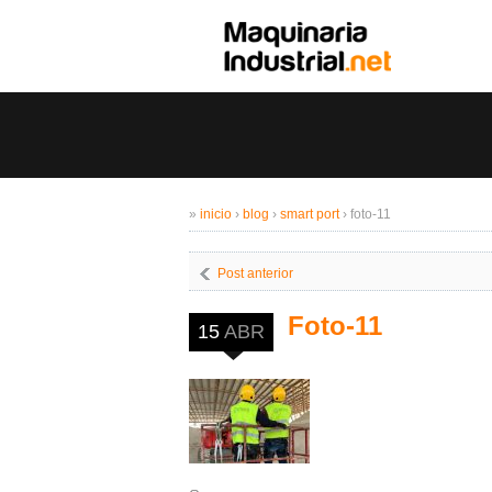
»
inicio
›
blog
›
smart port
›
foto-11
Post anterior
Foto-11
15
ABR