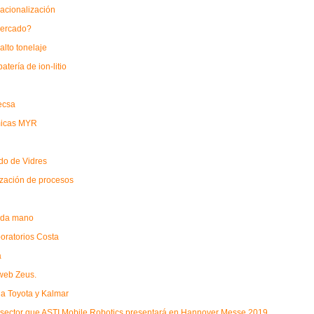
nacionalización
 mercado?
alto tonelaje
tería de ion-litio
ecsa
ámicas MYR
ado de Vidres
mización de procesos
unda mano
boratorios Costa
a
 web Zeus.
ia Toyota y Kalmar
l sector que ASTI Mobile Robotics presentará en Hannover Messe 2019