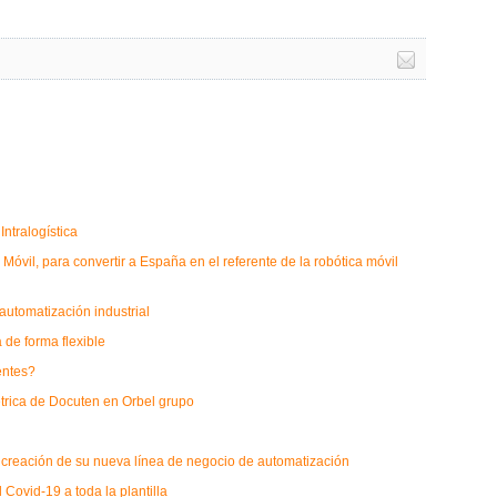
ntralogística
óvil, para convertir a España en el referente de la robótica móvil
 automatización industrial
de forma flexible
entes?
étrica de Docuten en Orbel grupo
 creación de su nueva línea de negocio de automatización
 Covid-19 a toda la plantilla