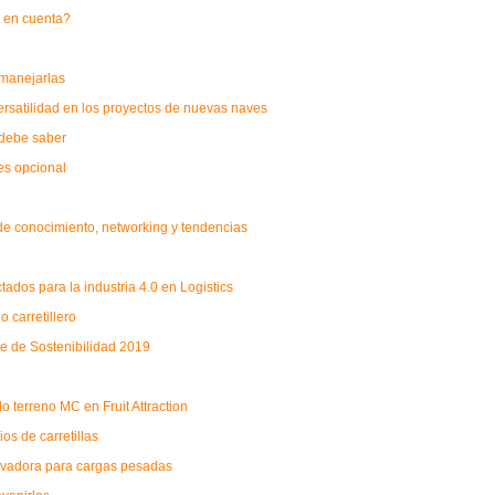
r en cuenta?
 manejarlas
ersatilidad en los proyectos de nuevas naves
 debe saber
es opcional
a de conocimiento, networking y tendencias
ados para la industria 4.0 en Logistics
 carretillero
me de Sostenibilidad 2019
o terreno MC en Fruit Attraction
s de carretillas
levadora para cargas pesadas