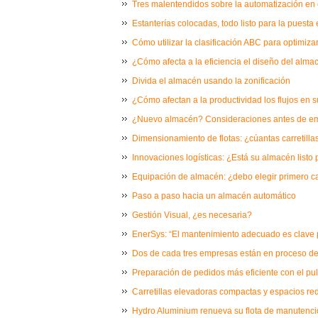
Tres malentendidos sobre la automatización en
Estanterías colocadas, todo listo para la puest
Cómo utilizar la clasificación ABC para optimizar
¿Cómo afecta a la eficiencia el diseño del alma
Divida el almacén usando la zonificación
¿Cómo afectan a la productividad los flujos en
¿Nuevo almacén? Consideraciones antes de e
Dimensionamiento de flotas: ¿cúantas carretill
Innovaciones logísticas: ¿Está su almacén listo 
Equipación de almacén: ¿debo elegir primero car
Paso a paso hacia un almacén automático
Gestión Visual, ¿es necesaria?
EnerSys: “El mantenimiento adecuado es clave p
Dos de cada tres empresas están en proceso de 
Preparación de pedidos más eficiente con el pu
Carretillas elevadoras compactas y espacios re
Hydro Aluminium renueva su flota de manutenci