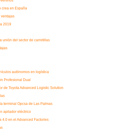
evenirlos
eo crea en España
 ventajas
sa 2019
unión del sector de carretillas
tajas
ehículos autónomos en logística
ón Profesional Dual
or de Toyota Advanced Logistic Solution
las
 la terminal Opcsa de Las Palmas
un apilador eléctrico
a 4.0 en el Advanced Factories
as