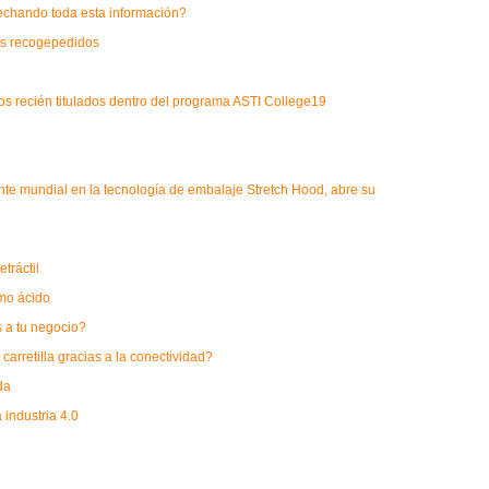
ovechando toda esta información?
las recogepedidos
os recién titulados dentro del programa ASTI College19
nte mundial en la tecnología de embalaje Stretch Hood, abre su
tráctil
mo ácido
s a tu negocio?
arretilla gracias a la conectividad?
da
 industria 4.0