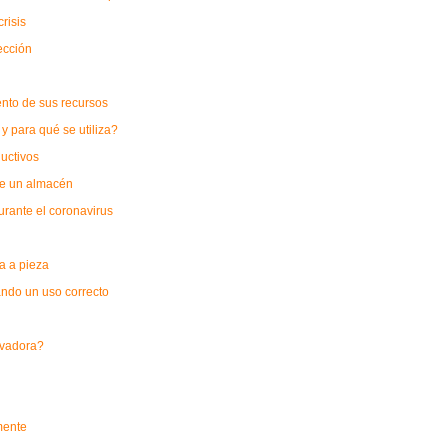
risis
ección
nto de sus recursos
y para qué se utiliza?
uctivos
 de un almacén
rante el coronavirus
a a pieza
ando un uso correcto
levadora?
mente