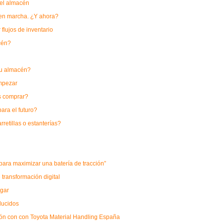
 el almacén
a en marcha. ¿Y ahora?
 flujos de inventario
cén?
 su almacén?
mpezar
as comprar?
para el futuro?
retillas o estanterías?
ara maximizar una batería de tracción”
transformación digital
lgar
ducidos
ón con con Toyota Material Handling España