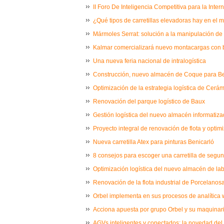
II Foro De Inteligencia Competitiva para la Inter
¿Qué tipos de carretillas elevadoras hay en el
Mármoles Serrat: solución a la manipulación de 
Kalmar comercializará nuevo montacargas con ba
Una nueva feria nacional de intralogística
Construcción, nuevo almacén de Coque para B
Optimización de la estrategia logística de Cer
Renovación del parque logístico de Baux
Gestión logística del nuevo almacén informatiz
Proyecto integral de renovación de flota y opti
Nueva carretilla Atex para pinturas Benicarló
8 consejos para escoger una carretilla de seg
Optimización logística del nuevo almacén de la
Renovación de la flota industrial de Porcelanos
Orbel implementa en sus procesos de analítica
Acciona apuesta por grupo Orbel y su maquinar
AGVs inteligentes y conectados: la novedad de