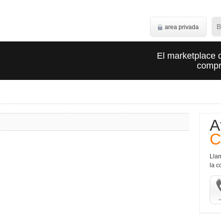
area privada
El marketplace 
compra
A
C
Lla
la c