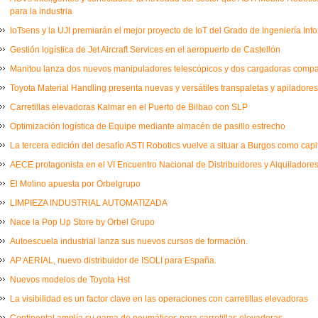
para la industria
IoTsens y la UJI premiarán el mejor proyecto de IoT del Grado de Ingeniería Inf
Gestión logística de Jet Aircraft Services en el aeropuerto de Castellón
Manitou lanza dos nuevos manipuladores telescópicos y dos cargadoras comp
Toyota Material Handling presenta nuevas y versátiles transpaletas y apiladores
Carretillas elevadoras Kalmar en el Puerto de Bilbao con SLP
Optimización logística de Equipe mediante almacén de pasillo estrecho
La tercera edición del desafío ASTI Robotics vuelve a situar a Burgos como capi
AECE protagonista en el VI Encuentro Nacional de Distribuidores y Alquiladores
El Molino apuesta por Orbelgrupo
LIMPIEZA INDUSTRIAL AUTOMATIZADA
Nace la Pop Up Store by Orbel Grupo
Autoescuela industrial lanza sus nuevos cursos de formación.
AP AERIAL, nuevo distribuidor de ISOLI para España.
Nuevos modelos de Toyota Hst
La visibilidad es un factor clave en las operaciones con carretillas elevadoras
Continental amplía su gama de neumáticos para carretillas elevadoras